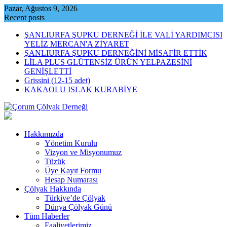
Skip
Pazar, Ağustos 9, 2026
to
Recent posts
content
ŞANLIURFA ŞUPKU DERNEĞİ İLE VALİ YARDIMCISI
YELİZ MERCAN'A ZİYARET
ŞANLIURFA ŞUPKU DERNEĞİNİ MİSAFİR ETTİK
LİLA PLUS GLÜTENSİZ ÜRÜN YELPAZESİNİ
GENİŞLETTİ
Grissini (12-15 adet)
KAKAOLU ISLAK KURABİYE
Hakkımızda
Yönetim Kurulu
Vizyon ve Misyonumuz
Tüzük
Üye Kayıt Formu
Hesap Numarası
Çölyak Hakkında
Türkiye’de Çölyak
Dünya Çölyak Günü
Tüm Haberler
Faaliyetlerimiz