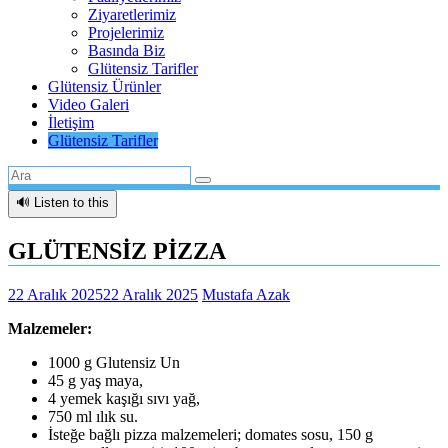
Ziyaretlerimiz
Projelerimiz
Basında Biz
Glütensiz Tarifler
Glütensiz Ürünler
Video Galeri
İletişim
Glütensiz Tarifler
🔊 Listen to this
GLÜTENSİZ PİZZA
22 Aralık 2025
22 Aralık 2025
Mustafa Azak
Malzemeler:
1000 g Glutensiz Un
45 g yaş maya,
4 yemek kaşığı sıvı yağ,
750 ml ılık su.
İsteğe bağlı pizza malzemeleri; domates sosu, 150 g