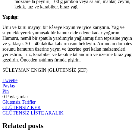
mozzarella peyniri, 100 g jambon veya salam, mantar, zeytin,
kekik, tuz ve karabiber, biraz yağ.
Yapılışı:
Unu ve kuru mayayı bir kâseye koyun ve iyice karıştırın. Yağ ve
suyu ekleyerek yumuşak bir hamur elde edene kadar yoğurun.
Hamuru, nemli bir spatula yardımıyla yağlanmış fırın tepsisine yayın
ve yaklaşık 30 – 40 dakika kabarmasını bekleyin. Ardından domates
sosunu hamurun üzerine yayın ve üzerine geri kalan malzemeleri
yerleştirin. Tuz, karabiber ve kekikle tatlandırın ve üzerine biraz yağ
gezdirin. Önceden ısıtılmış fırında pişirin.
SÜLEYMAN ENGİN (GLÜTENSİZ ŞEF)
Tweetle
Paylaş
Pin
0
Paylaşımlar
Glutensiz Tarifler
Yazı
GLÜTENSİZ KEK
GLÜTENSİZ LİSTE ARALIK
dolaşımı
Related posts