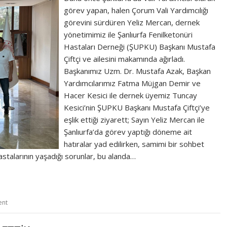
görev yapan, halen Çorum Vali Yardımcılığı
görevini sürdüren Yeliz Mercan, dernek
yönetimimiz ile Şanlıurfa Fenilketonüri
Hastaları Derneği (ŞUPKU) Başkanı Mustafa
Çiftçi ve ailesini makamında ağırladı.
Başkanımız Uzm. Dr. Mustafa Azak, Başkan
Yardımcılarımız Fatma Müjgan Demir ve
Hacer Kesici ile dernek üyemiz Tuncay
Kesici’nin ŞUPKU Başkanı Mustafa Çiftçi’ye
eşlik ettiği ziyarett; Sayın Yeliz Mercan ile
Şanlıurfa’da görev yaptığı döneme ait
hatıralar yad edilirken, samimi bir sohbet
astalarının yaşadığı sorunlar, bu alanda…
ent