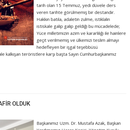
tarih olan 15 Temmuz, yedi düvele ders
veren tarihte görülmemiş bir destandır.
Hakkın batıla, adaletin zulme, istiklalin
istiskale galip galip geldiği bu mücadelede;
Yüce milletimizin azim ve kararlılığı ile hainlere
geçit verilmemiş ve ülkemizi teslim almayı
hedefleyen bir işgal teşebbüsü
ale kalkışan teröristlere karşı başta Sayın Cumhurbaşkanımız
AFİR OLDUK
Başkanımız Uzm. Dr. Mustafa Azak, Başkan
Yardımcımız Hacer Kesici, Yönetim Kurulu