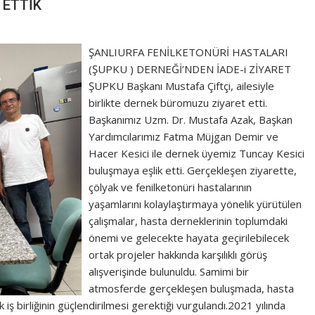
 ETTİK
ŞANLIURFA FENİLKETONÜRİ HASTALARI
(ŞUPKU ) DERNEĞİ’NDEN İADE-i ZİYARET
ŞUPKU Başkanı Mustafa Çiftçi, ailesiyle
birlikte dernek büromuzu ziyaret etti.
Başkanımız Uzm. Dr. Mustafa Azak, Başkan
Yardımcılarımız Fatma Müjgan Demir ve
Hacer Kesici ile dernek üyemiz Tuncay Kesici
buluşmaya eşlik etti. Gerçekleşen ziyarette,
çölyak ve fenilketonüri hastalarının
yaşamlarını kolaylaştırmaya yönelik yürütülen
çalışmalar, hasta derneklerinin toplumdaki
önemi ve gelecekte hayata geçirilebilecek
ortak projeler hakkında karşılıklı görüş
alışverişinde bulunuldu. Samimi bir
atmosferde gerçekleşen buluşmada, hasta
 iş birliğinin güçlendirilmesi gerektiği vurgulandı.2021 yılında