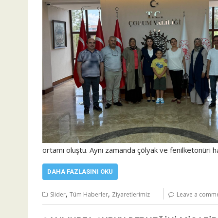
ortamı oluştu. Aynı zamanda çölyak ve fenilketonüri h
DAHA FAZLASINI OKU
,
,
Slider
Tüm Haberler
Ziyaretlerimiz
Leave a comm