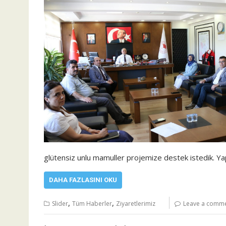
glütensiz unlu mamuller projemize destek istedik. Yapı
DAHA FAZLASINI OKU
,
,
Slider
Tüm Haberler
Ziyaretlerimiz
Leave a comm