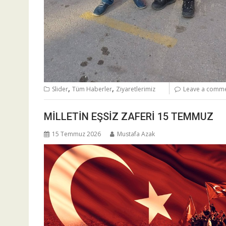
,
,
Slider
Tüm Haberler
Ziyaretlerimiz
Leave a comm
MİLLETİN EŞSİZ ZAFERİ 15 TEMMUZ
15 Temmuz 2026
Mustafa Azak