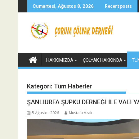
Skip
Cumartesi, Ağustos 8, 2026
Recent posts
to
content
HAKKIMIZDA
ÇÖLYAK HAKKINDA
TÜ
Kategori:
Tüm Haberler
ŞANLIURFA ŞUPKU DERNEĞİ İLE VALİ Y
5 Ağustos 2026
Mustafa Azak