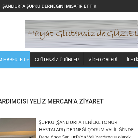
LİLA PLUS GLÜTENSİZ ÜRÜN YELPAZESİNİ GENİŞLETTİ
M HABERLER
GLÜTENSIZ ÜRÜNLER
VIDEO GALERI
İLET
ARDIMCISI YELİZ MERCAN’A ZİYARET
ŞUPKU (ŞANLIURFA FENİLKETONÜRİ
HASTALARI) DERNEĞİ ÇORUM VALİLİĞİ’NDE
Daha önce Şanlıurfa’da Vali Yardımcısı olarak