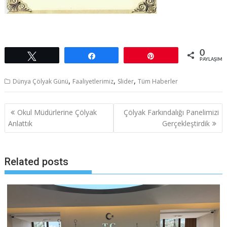
0
Tweetle
Paylaş
Pin
PAYLAŞIML
,
,
,
Dünya Çölyak Günü
Faaliyetlerimiz
Slider
Tüm Haberler
Yazı
Okul Müdürlerine Çölyak
Çölyak Farkındalığı Panelimizi
dolaşımı
Anlattık
Gerçekleştirdik
Related posts