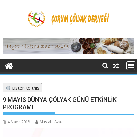
Skip
to
content
Listen to this
9 MAYIS DÜNYA ÇÖLYAK GÜNÜ ETKİNLİK
PROGRAMI
4 Mayıs 2018
Mustafa Azak