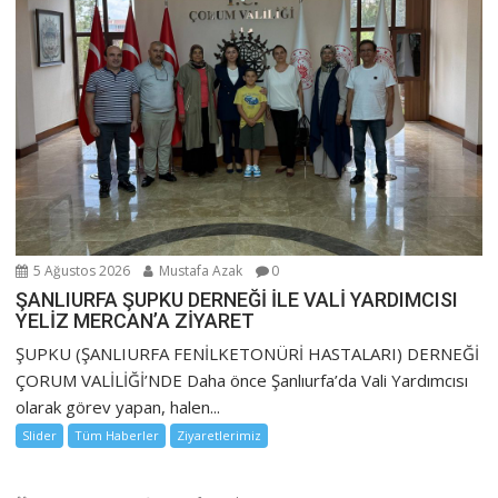
5 Ağustos 2026
Mustafa Azak
0
ŞANLIURFA ŞUPKU DERNEĞİ İLE VALİ YARDIMCISI
YELİZ MERCAN’A ZİYARET
ŞUPKU (ŞANLIURFA FENİLKETONÜRİ HASTALARI) DERNEĞİ
ÇORUM VALİLİĞİ’NDE Daha önce Şanlıurfa’da Vali Yardımcısı
olarak görev yapan, halen...
Slider
Tüm Haberler
Ziyaretlerimiz