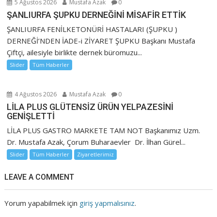
5 Ağustos 2026
Mustafa Azak
0
ŞANLIURFA ŞUPKU DERNEĞİNİ MİSAFİR ETTİK
ŞANLIURFA FENİLKETONÜRİ HASTALARI (ŞUPKU )
DERNEĞİ’NDEN İADE-i ZİYARET ŞUPKU Başkanı Mustafa
Çiftçi, ailesiyle birlikte dernek büromuzu...
Slider
Tüm Haberler
4 Ağustos 2026
Mustafa Azak
0
LİLA PLUS GLÜTENSİZ ÜRÜN YELPAZESİNİ
GENİŞLETTİ
LİLA PLUS GASTRO MARKETE TAM NOT Başkanımız Uzm.
Dr. Mustafa Azak, Çorum Buharaevler Dr. İlhan Gürel...
Slider
Tüm Haberler
Ziyaretlerimiz
LEAVE A COMMENT
Yorum yapabilmek için
giriş yapmalısınız
.