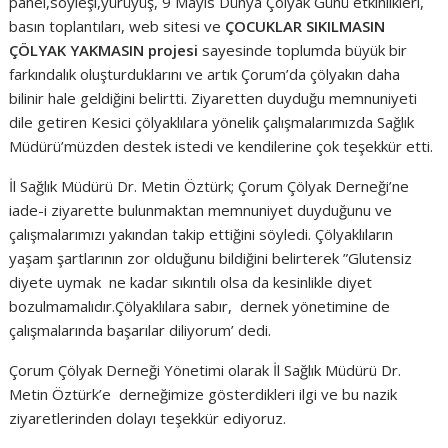
panel,söyleşi,yürüyüş, 9 Mayıs Dünya Çölyak Günü etkinlikleri,
basın toplantıları, web sitesi ve
ÇOCUKLAR SIKILMASIN
ÇÖLYAK YAKMASIN projesi
sayesinde toplumda büyük bir
farkındalık oluşturduklarını ve artık Çorum’da çölyakın daha
bilinir hale geldiğini belirtti. Ziyaretten duyduğu memnuniyeti
dile getiren Kesici çölyaklılara yönelik çalışmalarımızda Sağlık
Müdürü’müzden destek istedi ve kendilerine çok teşekkür etti.
İl Sağlık Müdürü Dr. Metin Öztürk; Çorum Çölyak Derneği’ne
iade-i ziyarette bulunmaktan memnuniyet duyduğunu ve
çalışmalarımızı yakından takip ettiğini söyledi. Çölyaklıların
yaşam şartlarının zor olduğunu bildiğini belirterek ”Glutensiz
diyete uymak ne kadar sıkıntılı olsa da kesinlikle diyet
bozulmamalıdır.Çölyaklılara sabır, dernek yönetimine de
çalışmalarında başarılar diliyorum’ dedi.
Çorum Çölyak Derneği Yönetimi olarak İl Sağlık Müdürü Dr.
Metin Öztürk’e derneğimize gösterdikleri ilgi ve bu nazik
ziyaretlerinden dolayı teşekkür ediyoruz.