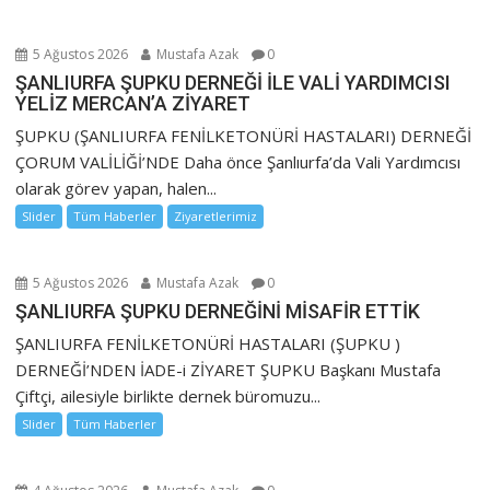
5 Ağustos 2026
Mustafa Azak
0
ŞANLIURFA ŞUPKU DERNEĞİ İLE VALİ YARDIMCISI
YELİZ MERCAN’A ZİYARET
ŞUPKU (ŞANLIURFA FENİLKETONÜRİ HASTALARI) DERNEĞİ
ÇORUM VALİLİĞİ’NDE Daha önce Şanlıurfa’da Vali Yardımcısı
olarak görev yapan, halen...
Slider
Tüm Haberler
Ziyaretlerimiz
5 Ağustos 2026
Mustafa Azak
0
ŞANLIURFA ŞUPKU DERNEĞİNİ MİSAFİR ETTİK
ŞANLIURFA FENİLKETONÜRİ HASTALARI (ŞUPKU )
DERNEĞİ’NDEN İADE-i ZİYARET ŞUPKU Başkanı Mustafa
Çiftçi, ailesiyle birlikte dernek büromuzu...
Slider
Tüm Haberler