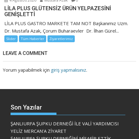
4 Ağustos 2026
Mustafa Azak
0
LİLA PLUS GLÜTENSİZ ÜRÜN YELPAZESİNİ
GENİŞLETTİ
LİLA PLUS GASTRO MARKETE TAM NOT Başkanımız Uzm.
Dr. Mustafa Azak, Çorum Buharaevler Dr. İlhan Gürel...
Slider
Tüm Haberler
Ziyaretlerimiz
LEAVE A COMMENT
Yorum yapabilmek için
giriş yapmalısınız
.
Son Yazılar
ŞANLIURFA ŞUPKU DERNEĞİ İLE VALİ YARDIMCISI
YELİZ MERCAN’A ZİYARET
ŞANLIURFA ŞUPKU DERNEĞİNİ MİSAFİR ETTİK