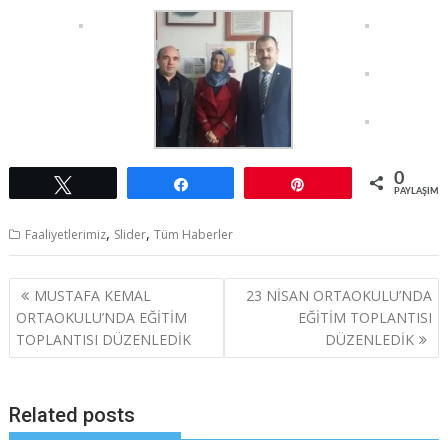
0
Tweetle
Paylaş
Pin
PAYLAŞIML
,
,
Faaliyetlerimiz
Slider
Tüm Haberler
Yazı
MUSTAFA KEMAL
23 NİSAN ORTAOKULU’NDA
dolaşımı
ORTAOKULU’NDA EĞİTİM
EĞİTİM TOPLANTISI
TOPLANTISI DÜZENLEDİK
DÜZENLEDİK
Related posts