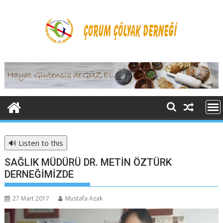
Skip
to
content
🔊 Listen to this
SAĞLIK MÜDÜRÜ DR. METİN ÖZTÜRK
DERNEĞİMİZDE
27 Mart 2017
Mustafa Azak